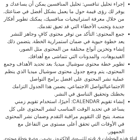
إجراء تحليل تنافسي: تحليل المنافسين يمكن أن يساعدك و
يوفر لك رؤى قيمة حول ما يعمل بشكل أفضل في صناعتك.
من خلال معرفة استراتيجيات منافسيك، يمكنك تطوير أفكار
جديدة وتجنب الأخطاء التي قد تعيق تقدمك.
جمع المحتوى: التأكد من توفر محتوى كافٍ وجاهز للنشر
يعد خطوة حيوية في ضمان استمرارية الخطة. يتضمن ذلك
إنشاء وتخزين أنواع مختلفة من المحتوى مثل الصور،
الفيديوهات، والمدونات التي تتماشى مع أهدافك.
تطوير خطة محتوى سوشيال ميديا: بعد تحديد الأهداف وجمع
المحتوى، يتم وضع جدول محتوى سوشيال ميديا الذي ينظم
عملية نشر المحتوى على افضل برامج التواصل
الاجتماعيالتواصل الاجتماعي. يضمن هذا الجدول التزامك
بخطتك وتحقيق التناسق في النشر.
إنشاء تقويم CALENDAR: أخيرًا، استخدام تقويم زمني
يساعد في تحديد الوقت المناسب لنشر المحتوى على كل
منصة. يتيح لك التقويم مراقبة التقدم وضمان نشر المحتوى
في الأوقات التي تحقق أعلى مستوى من التفاعل مع
الجمهور.
اتباع هذه الخطوات في فيتو للتسويق الإلكتروني يضمن وضع خطة محتوى