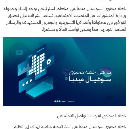
خطة محتوى السوشيال ميديا هي مخطط استراتيجي يوجه إنشاء وجدولة
وإدارة المنشورات عبر المنصات الاجتماعية. تساعد الشركات على تحقيق
التوافق بين محتواها وأهدافها التسويقية والجمهور المستهدف والرسائل
العلامة التجارية، مما يضمن تواصلًا فعالًا ومستمرًا.
خطة المحتوى لقنوات التواصل الاجتماعي
خطة محتوى سوشيال ميديا هي استراتيجية شاملة تهدف إلى تنظيم