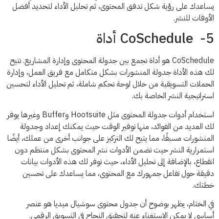
يساعدك على رؤية شكل تدفق المحتوى، ثم تحليل الأداء لتحديد أفضل
الأوقات للنشر.
5- CoSchedule أداة
CoSchedule هو أداة تجمع بين جدولة المحتوى وإدارة المشاريع. تتيح
لك هذه الأداة جدولة المنشورات بشكل متكامل مع فريق العمل، وإدارة
الحملات التسويقية من خلال لوحة تحكم شاملة، ثم تحليل الأداء لتحسين
استراتيجية النشر الخاصة بك.
استخدام أدوات جدولة المحتوى مثل Hootsuite وBuffer وغيرها يوفر
لك العديد من الفوائد، منها توفير الوقت حيث يمكنك إعداد وجدولة
المنشورات مسبقًا، مما يتيح لك التركيز على جوانب أخرى من عملك، أيضًا
استمرارية النشر حيث تضمن الأدوات نشر المحتوى بشكل منتظم دون
انقطاع، بالإضافة إلى تحليل الأداء، حيث توفر لك هذه الأدوات بيانات
دقيقة حول تفاعل جمهورك مع المحتوى، مما يساعدك على تحسين
خطتك.
في الختام، يظهر بوضوح أن جدول محتوى سوشيال ميديا هو عنصر
أساسي لا يمكن الاستغناء عنه لتحقيق النجاح في التسويق الرقمي.