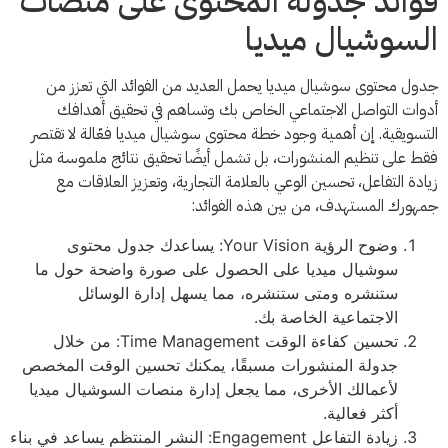
فوائد جدولة المحتوى على منصات
السوشيال ميديا
جدول محتوى سوشيال ميديا يحمل العديد من الفوائد التي تعزز من
أدوات التواصل الاجتماعي الخاص بك وتساهم في تحقيق أهدافك
التسويقية. إن أهمية وجود خطة محتوى سوشيال ميديا فعّالة لا تقتصر
فقط على تنظيم المنشورات، بل تشمل أيضًا تحقيق نتائج ملموسة مثل
زيادة التفاعل، تحسين الوعي بالعلامة التجارية، وتعزيز العلاقات مع
جمهورك المستهدف، من بين هذه الفوائد:
وضوح الرؤية Your Vision: يساعدك جدول محتوى
سوشيال ميديا على الحصول على صورة واضحة حول ما
ستنشره ومتى ستنشره، مما يسهل إدارة الوسائل
الاجتماعية الخاصة بك.
تحسين كفاءة الوقت Time Management: من خلال
جدولة المنشورات مسبقًا، يمكنك تحسين الوقت المخصص
لأعمالك الأخرى، مما يجعل إدارة منصات السوشيال ميديا
أكثر فعالية.
زيادة التفاعل Engagement: النشر المنتظم يساعد في بناء