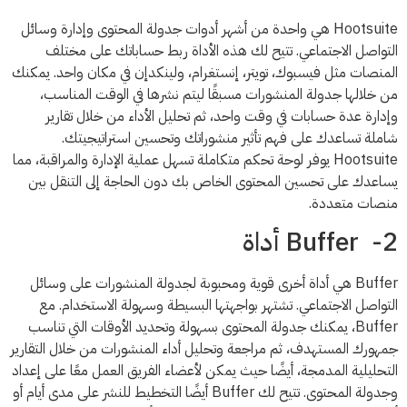
Hootsuite هي واحدة من أشهر أدوات جدولة المحتوى وإدارة وسائل
التواصل الاجتماعي. تتيح لك هذه الأداة ربط حساباتك على مختلف
المنصات مثل فيسبوك، تويتر، إنستغرام، ولينكدإن في مكان واحد. يمكنك
من خلالها جدولة المنشورات مسبقًا ليتم نشرها في الوقت المناسب،
وإدارة عدة حسابات في وقت واحد، ثم تحليل الأداء من خلال تقارير
شاملة تساعدك على فهم تأثير منشوراتك وتحسين استراتيجيتك.
Hootsuite يوفر لوحة تحكم متكاملة تسهل عملية الإدارة والمراقبة، مما
يساعدك على تحسين المحتوى الخاص بك دون الحاجة إلى التنقل بين
منصات متعددة.
2- Buffer أداة
Buffer هي أداة أخرى قوية ومحبوبة لجدولة المنشورات على وسائل
التواصل الاجتماعي. تشتهر بواجهتها البسيطة وسهولة الاستخدام. مع
Buffer، يمكنك جدولة المحتوى بسهولة وتحديد الأوقات التي تناسب
جمهورك المستهدف، ثم مراجعة وتحليل أداء المنشورات من خلال التقارير
التحليلية المدمجة، أيضًا حيث يمكن لأعضاء الفريق العمل معًا على إعداد
وجدولة المحتوى. تتيح لك Buffer أيضًا التخطيط للنشر على مدى أيام أو