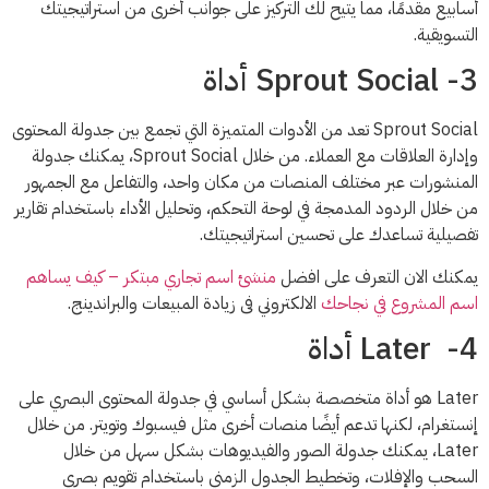
أسابيع مقدمًا، مما يتيح لك التركيز على جوانب أخرى من استراتيجيتك
التسويقية.
3- Sprout Social أداة
Sprout Social تعد من الأدوات المتميزة التي تجمع بين جدولة المحتوى
وإدارة العلاقات مع العملاء. من خلال Sprout Social، يمكنك جدولة
المنشورات عبر مختلف المنصات من مكان واحد، والتفاعل مع الجمهور
من خلال الردود المدمجة في لوحة التحكم، وتحليل الأداء باستخدام تقارير
تفصيلية تساعدك على تحسين استراتيجيتك.
يمكنك الان التعرف على افضل
منشئ اسم تجاري مبتكر – كيف يساهم
اسم المشروع في نجاحك
الالكتروني فى زيادة المبيعات والبراندينج.
4- Later أداة
Later هو أداة متخصصة بشكل أساسي في جدولة المحتوى البصري على
إنستغرام، لكنها تدعم أيضًا منصات أخرى مثل فيسبوك وتويتر. من خلال
Later، يمكنك جدولة الصور والفيديوهات بشكل سهل من خلال
السحب والإفلات، وتخطيط الجدول الزمني باستخدام تقويم بصري