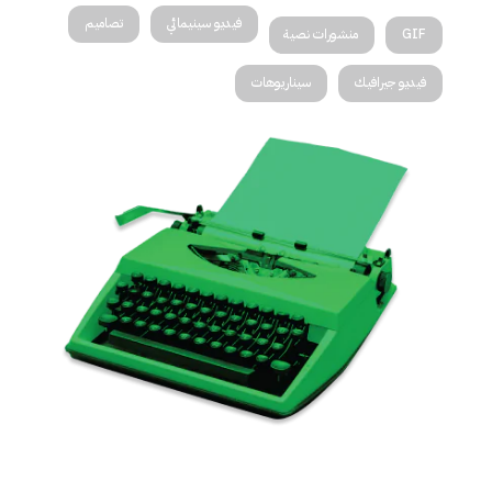
فيديو سينيمائي
تصاميم
GIF
منشورات نصية
فيديو جيرافيك
سيناريوهات