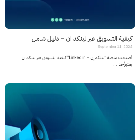
كيفية التسويق عبر لينكد ان – دليل شامل
September 11, 2024
أصبحت منصة “لينكد إن – Linked in” كيفية التسويق عبر لينكد ان
يعتبرأحد …