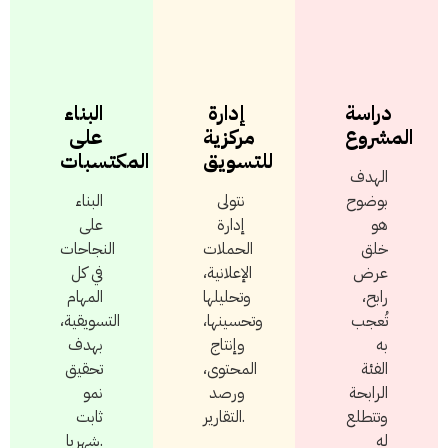
دراسة
إدارة
البناء
المشروع
مركزية
على
للتسويق
المكتسبات
الهدف
بوضوح
نتولى
البناء
هو
إدارة
على
خلق
الحملات
النجاحات
عرض
الإعلانية،
في كل
رابح،
وتحليلها
المهام
تُعجب
وتحسينها،
التسويقية،
به
وإنتاج
بهدف
الفئة
المحتوى،
تحقيق
الرابحة
ورصد
نمو
وتتطلع
التقارير.
ثابت
له
شهريا.