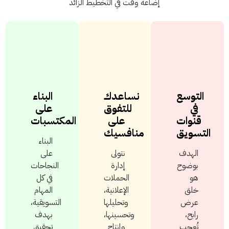
إضاعة وقت في التخطيط الزائد
التوسع
نساعدك
البناء
في
للتفوق
على
قنوات
على
المكتسبات
التسويق
منافسيك
البناء
الهدف
نتولى
على
بوضوح
إدارة
النجاحات
هو
الحملات
في كل
خلق
الإعلانية،
المهام
عرض
وتحليلها
التسويقية،
رابح،
وتحسينها،
بهدف
تُعجب
وإنتاج
تحقيق